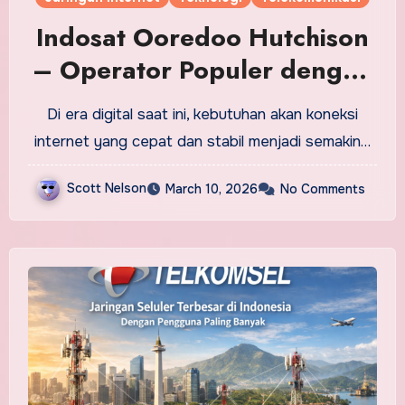
Indosat Ooredoo Hutchison
– Operator Populer dengan
Jaringan Luas dan Paket
Di era digital saat ini, kebutuhan akan koneksi
Internet Favorit
internet yang cepat dan stabil menjadi semakin…
Scott Nelson
March 10, 2026
No Comments