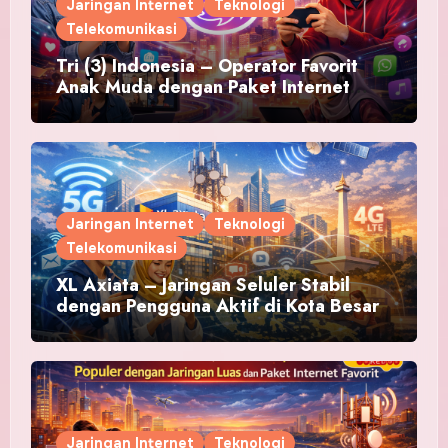
Jaringan Internet
Teknologi
Telekomunikasi
Tri (3) Indonesia – Operator Favorit
Anak Muda dengan Paket Internet
Terjangkau
Jaringan Internet
Teknologi
Telekomunikasi
XL Axiata – Jaringan Seluler Stabil
dengan Pengguna Aktif di Kota Besar
Jaringan Internet
Teknologi