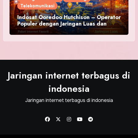
Telekomunikasi
Indosat Ooredoo Hutchison – Operator
Populer dengan Jaringan Luas dan
Paket Internet Favorit
Jaringan internet terbagus di
indonesia
Jaringan internet terbagus di indonesia