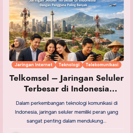
Jaringan Internet
Teknologi
Telekomunikasi
Telkomsel – Jaringan Seluler
Terbesar di Indonesia
dengan Pengguna Paling
Dalam perkembangan teknologi komunikasi di
Banyak
Indonesia, jaringan seluler memiliki peran yang
sangat penting dalam mendukung…