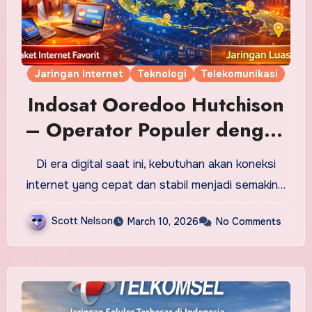
Jaringan Internet
Teknologi
Telekomunikasi
Indosat Ooredoo Hutchison
– Operator Populer dengan
Jaringan Luas dan Paket
Di era digital saat ini, kebutuhan akan koneksi
Internet Favorit
internet yang cepat dan stabil menjadi semakin…
Scott Nelson
March 10, 2026
No Comments