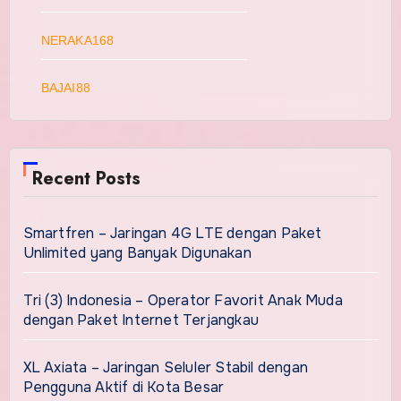
NERAKA168
BAJAI88
Recent Posts
Smartfren – Jaringan 4G LTE dengan Paket
Unlimited yang Banyak Digunakan
Tri (3) Indonesia – Operator Favorit Anak Muda
dengan Paket Internet Terjangkau
XL Axiata – Jaringan Seluler Stabil dengan
Pengguna Aktif di Kota Besar