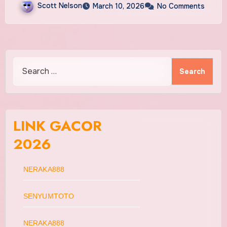
Scott Nelson
March 10, 2026
No Comments
Search
for:
LINK GACOR
2026
NERAKA888
SENYUMTOTO
NERAKA888