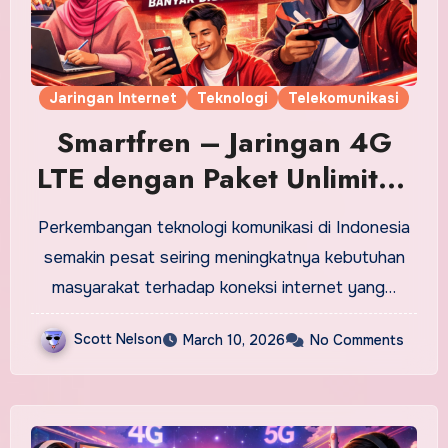
Jaringan Internet
Teknologi
Telekomunikasi
Smartfren – Jaringan 4G
LTE dengan Paket Unlimited
yang Banyak Digunakan
Perkembangan teknologi komunikasi di Indonesia
semakin pesat seiring meningkatnya kebutuhan
masyarakat terhadap koneksi internet yang…
Scott Nelson
March 10, 2026
No Comments