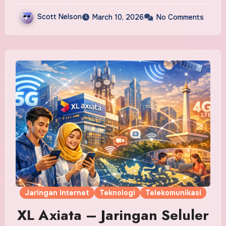
Scott Nelson
March 10, 2026
No Comments
Jaringan Internet
Teknologi
Telekomunikasi
XL Axiata – Jaringan Seluler