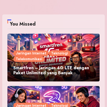
You Missed
Jaringan Internet
Teknologi
Telekomunikasi
Smartfren – Jaringan 4G LTE dengan
Paket Unlimited yang Banyak
Digunakan
Jaringan Internet
Teknologi