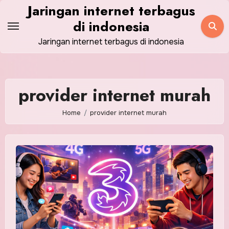
Skip
Jaringan internet terbagus
to
di indonesia
content
Jaringan internet terbagus di indonesia
provider internet murah
Home
provider internet murah